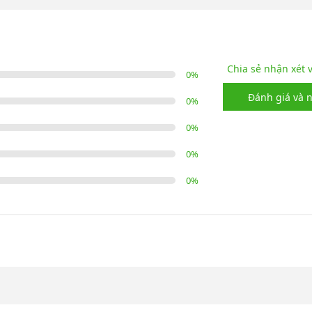
Chia sẻ nhận xét
0
%
Đánh giá và 
0
%
0
%
0
%
0
%