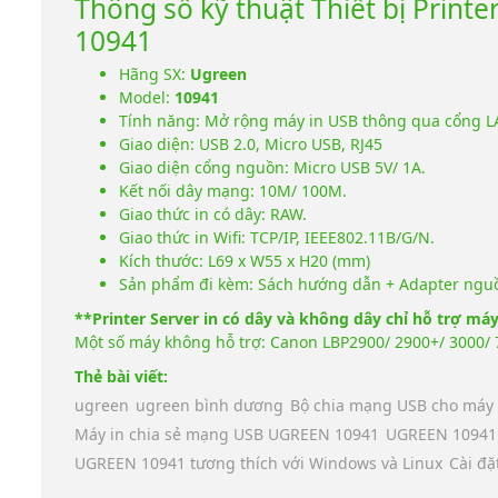
Thông số kỹ thuật Thiết bị Print
10941
Hãng SX:
Ugreen
Model:
10941
Tính năng: Mở rộng máy in USB thông qua cổng LA
Giao diện: USB 2.0, Micro USB, RJ45
Giao diện cổng nguồn: Micro USB 5V/ 1A.
Kết nối dây mạng: 10M/ 100M.
Giao thức in có dây: RAW.
Giao thức in Wifi: TCP/IP, IEEE802.11B/G/N.
Kích thước: L69 x W55 x H20 (mm)
Sản phẩm đi kèm: Sách hướng dẫn + Adapter nguồ
**Printer Server in có dây và không dây chỉ hỗ trợ má
Một số máy không hỗ trợ: Canon LBP2900/ 2900+/ 3000/ 
Thẻ bài viết:
ugreen
ugreen bình dương
Bộ chia mạng USB cho máy
Máy in chia sẻ mạng USB UGREEN 10941
UGREEN 10941 
UGREEN 10941 tương thích với Windows và Linux
Cài đ