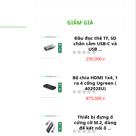
GIẢM GIÁ
Đầu đọc thẻ TF, SD
chân cắm USB-C và
USB ...
250,000
đ
Bộ chia HDMI 1x4, 1
ra 4 cổng Ugreen (
40202EU)
875,000
đ
Thiết bị đựng ổ
cứng cỡ M.2, dùng
để kết nối ổ ...