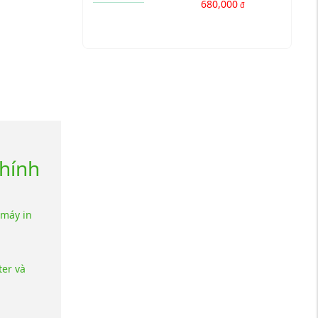
680,000
đ
chính
 máy in
ter và