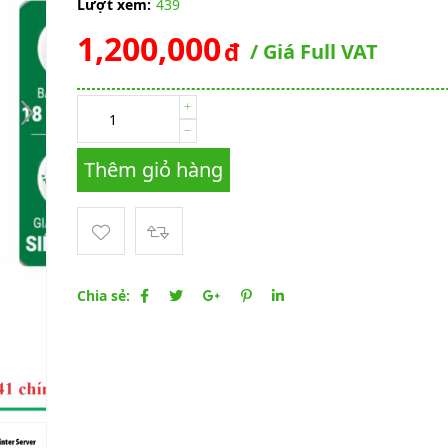
Lượt xem:
439
1,200,000
đ
/ Giá Full VAT
Thêm giỏ hàng
Chia sẻ: