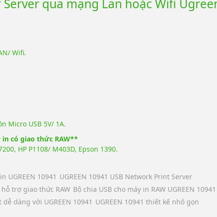
er Server qua mạng Lan hoặc Wifi Ugree
N/ Wifi.
n Micro USB 5V/ 1A.
y in có giao thức RAW**
7200, HP P1108/ M403D, Epson 1390.
 in UGREEN 10941
UGREEN 10941 USB Network Print Server
hỗ trợ giao thức RAW
Bộ chia USB cho máy in RAW UGREEN 10941
ặt dễ dàng với UGREEN 10941
UGREEN 10941 thiết kế nhỏ gọn​