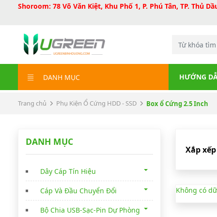
Shoroom: 78 Võ Văn Kiệt, Khu Phố 1, P. Phú Tân, TP. Thủ D
HƯỚNG DẪ
DANH MỤC
Trang chủ
Phụ Kiện Ổ Cứng HDD - SSD
Box ổ Cứng 2.5 Inch
DANH MỤC
Xắp xếp
Dây Cáp Tín Hiệu
Không có dữ
Cáp Và Đầu Chuyển Đổi
Bộ Chia USB-Sạc-Pin Dự Phòng