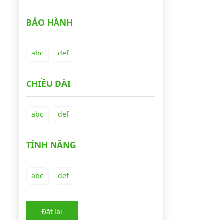
BẢO HÀNH
abc
def
CHIỀU DÀI
abc
def
TÍNH NĂNG
abc
def
Đặt lại