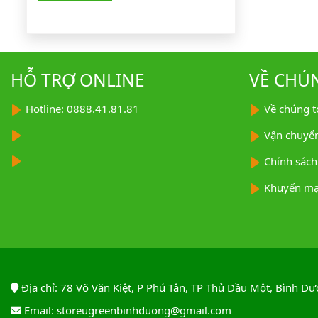
HỖ TRỢ ONLINE
VỀ CHÚ
Hotline: 0888.41.81.81
Về chúng t
Vận chuyể
Chính sách
Khuyến mạ
Địa chỉ: 78 Võ Văn Kiệt, P Phú Tân, TP Thủ Dầu Một, Bình D
Email: storeugreenbinhduong@gmail.com