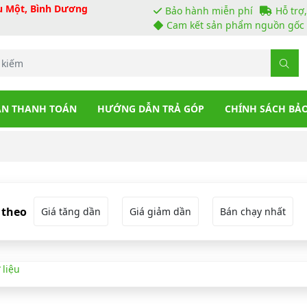
ầu Một, Bình Dương
Bảo hành miễn phí
Hỗ trợ
Cam kết sản phẩm nguồn gốc 
N THANH TOÁN
HƯỚNG DẪN TRẢ GÓP
CHÍNH SÁCH BẢ
 theo
Giá tăng dần
Giá giảm dần
Bán chạy nhất
 liệu