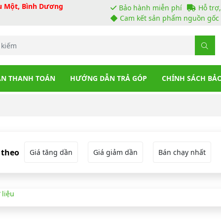
ầu Một, Bình Dương
Bảo hành miễn phí
Hỗ trợ
Cam kết sản phẩm nguồn gốc 
N THANH TOÁN
HƯỚNG DẪN TRẢ GÓP
CHÍNH SÁCH BẢ
 theo
Giá tăng dần
Giá giảm dần
Bán chạy nhất
 liệu