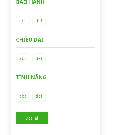
BẢO HÀNH
abc
def
CHIỀU DÀI
abc
def
TÍNH NĂNG
abc
def
Đặt lại