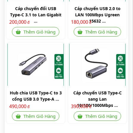
Cáp chuyển đổi USB
Cáp chuyển USB 2.0 to
Type-C 3.1 to Lan Gigabit
LAN 100Mbps Ugreen
...
15632 ...
200,000
180,000
đ
đ
Thêm Giỏ Hàng
Thêm Giỏ Hàng
Hub chia USB Type-C to 3
Cáp chuyển USB Type-C
cổng USB 3.0 Type-A ...
sang Lan
10/100/1000Mbps ...
490,000
390,000
đ
đ
Thêm Giỏ Hàng
Thêm Giỏ Hàng