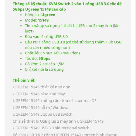
Thông số kỹ thuật: KVM Switch 2 vào 1 cổng USB 3.0 tốc độ
5Gbps Ugreen 15149 cao cấp
Hãng sx:
Ugreen
Model:
15149
Tính năng: sử dụng 1 thiết bị USB cho 2 máy tính (lần
lượt)
Đầu vào: 2 cổng USB 3.0
Đầu ra: 1 cổng USB 3.0 (có thể sử dụng thêm Hub USB
nếu cần nhiều cổng hơn)
Chất liệu: Nhựa ABS (màu đen)
Tốc độ:
5Gbps
Có kèm 2 sợi cáp 1,5M
Chỉ kết nối là sử dụng
Thẻ bài viết:
UGREEN 15149 thiết kế nhỏ gọn​
UGREEN 15149 plug and play
UGREEN 15149 không cần driver
Linux
macOS
UGREEN 15149 hỗ trợ Windows
UGREEN 15149 5Gbps USB switch
Chia sẻ thiết bị USB giữa 2 máy tính UGREEN 15149
UGREEN 15149 USB 3.0 bidirectional switch
Bộ chia USB 3.0 2 cổng UGREEN 15149
ugreen bình dương