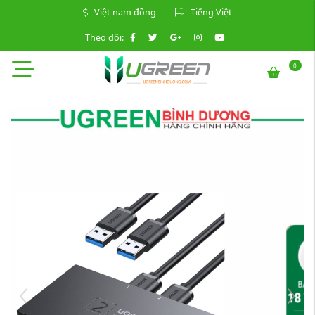
Việt nam đồng
Tiếng Việt
Theo dõi:
0