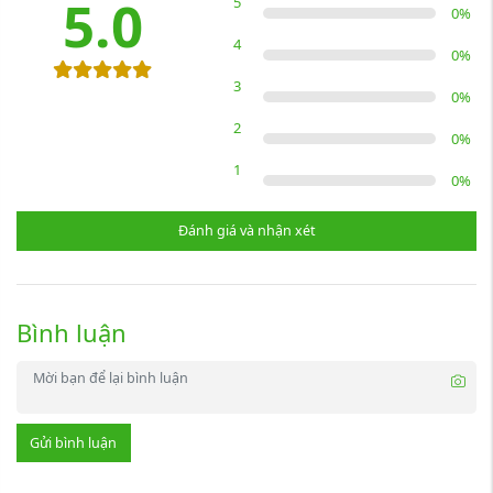
5.0
5
0
%
4
0
%
3
0
%
2
0
%
1
0
%
Đánh giá và nhận xét
Bình luận
Gửi bình luận