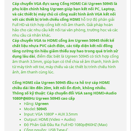
Cáp chuyển VGA đực sang Cổng HDMI Cái Ugreen 50945 là
phụ kiện chính hãng Ugreen giúp bạn kết nối PC, Laptop,
và các thiết bị máy chủ có cổng xuất hình ảnh VGA kết nối
với các thiết bị trình chiếu cổng HDMI
hỗ trợ độ phân giải
Full HD và tích hợp cổng kết nối âm thanh. Giải pháp hoàn
hảo cho các nhu cầu kết nối tại văn phòng, trường học và các
nhu cầu cá nhân khác.
Cáp chuyển VGA to HDMI cổng âm Ugreen 50945 thiết kế
chất liệu nhựa PVC cách điện, các tiếp diện kết nối đồng
tăng cường tín hiệu giảm thiểu suy hao trong quá trình sử
dụng lâu dài
, điểm đặc biệt là Ugreen 50945 có tích hợp cổng
âm thanh 3.5mm, giúp bạn có thể chia sẻ âm thanh, hình ảnh
từ máy tính với tivi, máy chiếu và các thiết bị trình chiếu hình
ảnh, âm thanh cùng lúc.
Cổng HDMI của Ugreen 50945 đầu ra hỗ trợ cáp HDMI
chiều dài lên đến 20m, kết nối ổn định, không nhiễu.
Thông số kỹ thuật: Cáp chuyển đổi VGA sang HDMI+Audio
1080P@60Hz Ugreen 50945 cao cấp
Hãng:
Ugreen
Model:
50945
Input: VGA 1080P + AUX 3.5mm
Output: HDMI (Video + Audio)
Độ Phân Giải Đầu Ra: Full HD 1080p@60HZ (Max)
Cổng nguồn: USB Type-C