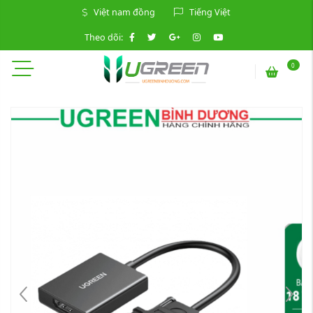
Việt nam đồng
Tiếng Việt
Theo dõi:
0