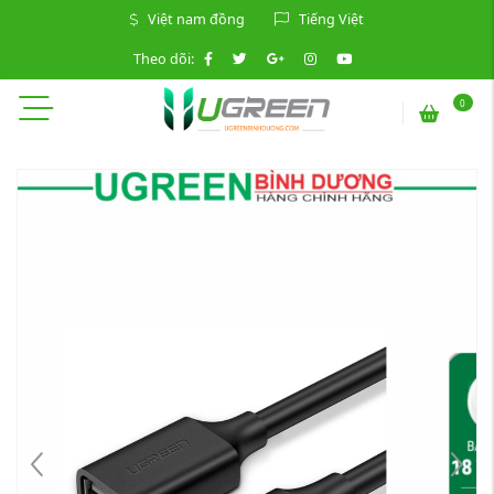
Việt nam đồng
Tiếng Việt
Theo dõi:
0