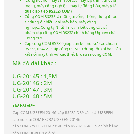
Dùng kết nối máy tính với các máy lập trình, thiết bị
mạng, máy công nghiệp, máy tự động hóa, máy y tế...
qua giao tiếp
RS232 (COM)
Cổng COM RS232 là một lọai cổng thông dụng được
sử dụng ở nhiều loại máy bàn, máy công
nghiệp... Công ty Nhất Tín cam kết cung cấp sản
phẩm cáp cổng COM RS232 chính hãng Ugreen chất
lượng cao.
Cáp cổng COM RS232 giúp bạn kết nối với các chuẩn
RS232, RS422,.. Cáp cổng COM sử dụng tốt khi bạn cần
kết nối máy tính với các thiết bị đầu ra cổng COM.
Mã độ dài khác :
UG-20145 : 1,5M
UG-20146 : 2M
UG-20147 : 3M
UG-20148 : 5M
Thẻ bài viết:
Cáp COM UGREEN 20146
cáp RS232 DB9 cái - cái UGREEN
cáp nối dài COM RS232 UGREEN 20146
cáp COM 2m UGREEN 20146
cáp RS232 UGREEN chính hãng
cáp COM UGREEN giá rẻ