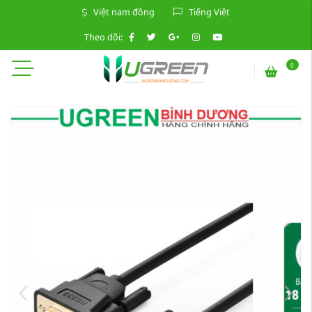
Việt nam đồng
Tiếng Việt
Theo dõi:
0